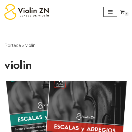
0
Saltar
al
contenido
Portada
»
violin
violin